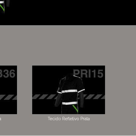
a
Tecido Refletivo Prata