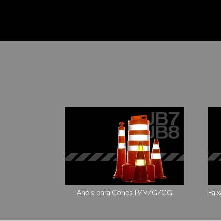
Anéis para Cones P/M/G/GG
Fai