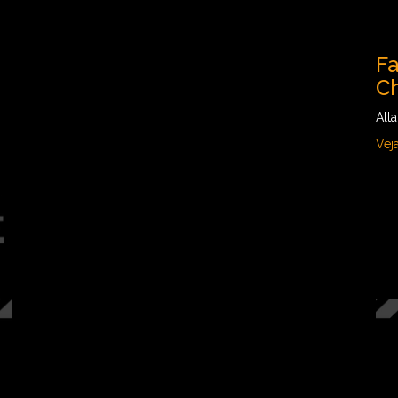
Fa
C
Alt
Vej