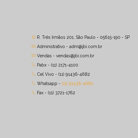
R. Três Irmãos 201, São Paulo - 05615-190 - SP
Administrativo -
adm@jbi.com.br
Vendas -
vendas@jbi.com.br
Pabx - (11) 2171-4100
Cel Vivo - (11) 91436-4682
Whatsapp -
(11) 91436-4682
Fax - (11) 3721-1762