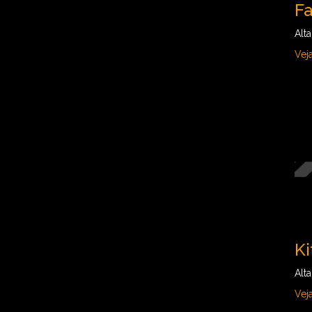
Fa
Alt
Vej
Ki
Alt
Vej