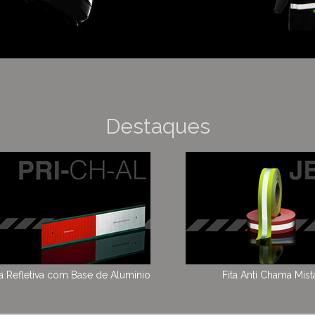
Destaques
xa Refletiva com Base de Alumínio
Fita Anti Chama Mist